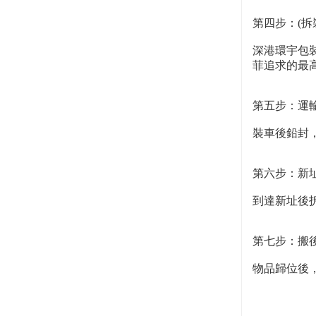
第四步：(拆
深港環宇包
菲追求的最高
第五步：運
裝車後鉛封
第六步：新
到達新址後
第七步：搬
物品歸位後