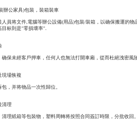
裝辦公家具)包裝，裝箱裝車
裝人員将文件,電腦等辦公設備(用品)包裝/裝箱，以确保搬運的
目标則是"零損壞率".
輸
，确保未經客戶押車，任何人也無法打開車廂，從而杜絕洩密風
址現場恢複
拆包，并将物品一次性歸位。
後清理
，清理紙箱等包裝物，塑料周轉将按照合同簽訂時限，分批收回