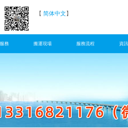
【
简体中文
】
服務
搬運現場
服務流程
資