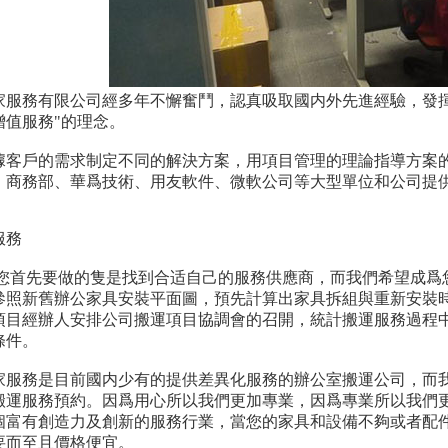
家服務有限公司經多年不懈奮鬥，認真吸取國内外先進經驗，發揮
增值服務"的理念。
據客戶的需求制定不同的解決方案，用項目管理的理論指導方案
、商務部、華爲技術、用友軟件、微軟公司等大型單位和公司提
服務
,您首先要做的隻是找到合适自己的服務供應商，而我們希望成爲
參照新舊辦公家具安裝平面圖，預先計算出家具拆組與重新安裝
項目經辦人安排公司搬運項目協調會的召開，統計搬運服務過程
條件。
家服務是目前國内少有的提供差異化服務的辦公室搬運公司，而
搬運服務預約。因爲用心所以我們更加專業，因爲專業所以我們
個富有創造力及創新的服務行業，當您的家具和設備不夠或者配
要而至且價格便宜。