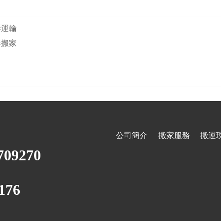
琴運輸
港搬家
公司簡介
搬家服務
搬運
709270
176