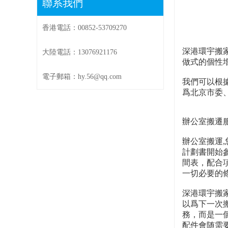
聯系我們
香港電話：00852-53709270
深港環宇搬
大陸電話：13076921176
做式的個性
電子郵箱：hy.56@qq.com
我們可以根
爲北京市委
辦公室搬遷
辦公室搬運
計劃書開始
間表，配合
一切必要的
深港環宇搬
以爲下一次
務，而是一
配件會随需