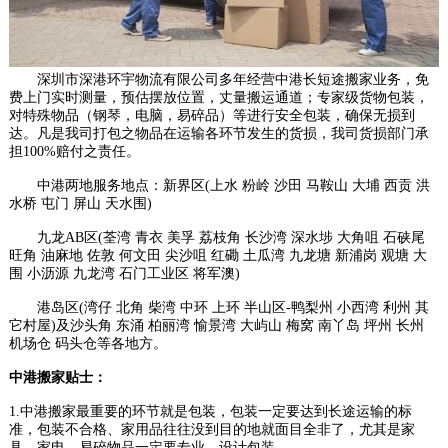
深圳市深港环宇物流有限公司多年经营中港长短途搬家业务，免
费上门实时测量，预估摆放位置，丈量搬运通道；专家级货物包装，
对特殊物品（钢琴，电脑，易碎品）等进行安全包装，确保无损到
达。凡是我司打包之物品在运输各环节发生的货损，我司货损部门承
担100%赔付之责任。
中港两地服务地点：新界区(上水 粉岭 沙田 马鞍山 大埔 西贡 洪
水桥 屯门 屏山 天水围)
九龙AB区(荃湾 青衣 美孚 荔枝角 长沙湾 深水埗 大角咀 石硖尾
旺角 油麻地 佐敦 何文田 尖沙咀 红磡 土瓜湾 九龙塘 新浦岗 观塘 大
围 小沥源 九龙湾 石门工业区 将军澳)
港岛区(湾仔 北角 柴湾 中环 上环 半山区-鸭梨州 小西湾 利州 其
它村屋)及沙头角 东涌 柏丽湾 愉景湾 大屿山 梅窝 南丫岛 坪州 长州
机场仓 码头仓等各地方。
中港搬家贴士：
1.中港搬家最重要的环节就是包装，包装一定要达到长途运输的标
准，包装不合格、家用品往往没到目的地就面目全非了，尤其是家
具、家电、易碎物品一定要专业、设计包装。