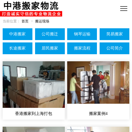
当前位置：
首页
>
搬运现场
中港搬家
公司搬迁
钢琴运输
简易搬家
长途搬家
居民搬家
搬家流程
公司简介
香港搬家到上海打包
搬家案例4