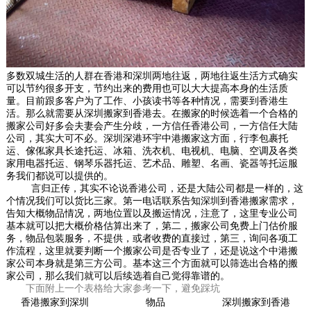
多数双城生活的人群在香港和深圳两地往返，两地往返生活方式确实
可以节约很多开支，节约出来的费用也可以大大提高本身的生活质
量。目前跟多客户为了工作、小孩读书等各种情况，需要到香港生
活。那么就需要从深圳搬家到香港去。在搬家的时候选着一个合格的
搬家公司好多会夫妻会产生分歧，一方信任香港公司，一方信任大陆
公司，其实大可不必。深圳深港环宇中港搬家这方面，行李包裹托
运、傢俬家具长途托运、冰箱、洗衣机、电视机、电脑、空调及各类
家用电器托运、钢琴乐器托运、艺术品、雕塑、名画、瓷器等托运服
务我们都说可以提供的。
言归正传，其实不论说香港公司，还是大陆公司都是一样的，这
个情况我们可以货比三家。第一电话联系告知深圳到香港搬家需求，
告知大概物品情况，两地位置以及搬运情况，注意了，这里专业公司
基本就可以把大概价格估算出来了，第二，搬家公司免费上门估价服
务，物品包装服务，不提供，或者收费的直接过，第三，询问各项工
作流程，这里就要判断一个搬家公司是否专业了，还是说这个中港搬
家公司本身就是第三方公司。基本这三个方面就可以筛选出合格的搬
家公司，那么我们就可以后续选着自己觉得靠谱的。
下面附上一个表格给大家参考一下，避免踩坑
香港搬家到深圳
物品
深圳搬家到香港