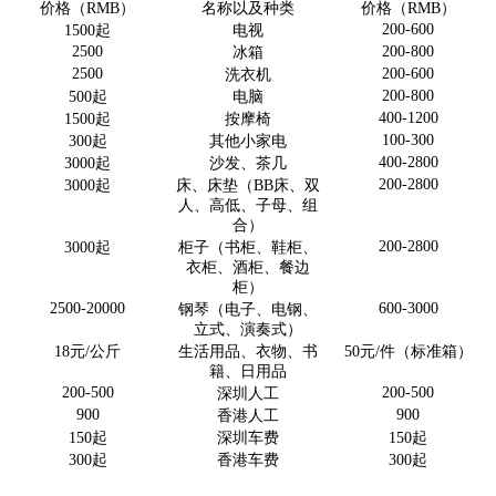
价格（
RMB
）
名称以及种类
价格（
RMB
）
200-600
1500
起
电视
2500
200-800
冰箱
2500
200-600
洗衣机
200-800
500
起
电脑
400-1200
1500
起
按摩椅
100-300
300
起
其他小家电
400-2800
3000
起
沙发
、
茶几
200-2800
3000
起
床
、
床垫
（
BB
床、双
人、高低、子母、组
合）
200-2800
3000
起
柜子
（书柜、鞋柜、
衣柜、酒柜、餐边
柜）
2500-20000
600-3000
钢琴
（电子、电钢、
立式、演奏式）
18
元
/
公斤
生活用品
、
衣物
、书
50
元
/
件（标准箱）
籍、日用品
200-500
200-500
深圳人工
900
900
香港人工
150
起
深圳车费
150
起
300
起
香港车费
300
起